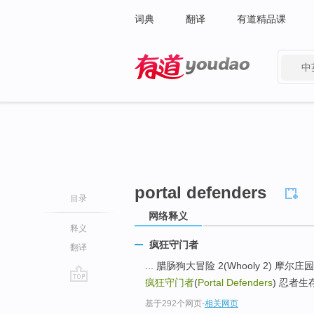
词典
翻译
有道精品课
中
有道 - 网易旗下搜索
portal defenders
目录
网络释义
释义
疯狂守门者
翻译
... 腊肠狗大冒险 2(Whooly 2) 摩尔庄园
疯狂守门者
(
Portal Defenders
) 忍者生存
go
基于292个网页
-
相关网页
top