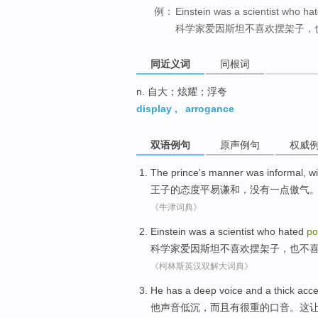
例：
Einstein was a scientist who ha
科学家爱因斯坦不喜欢摆架子，
同近义词
同根词
n. 自大；炫耀；浮夸
display
,
arrogance
双语例句
原声例句
权威
The prince
's
manner
was informal,
wi
王子
的
态度
平易谦和，
没有
一点
傲气
《牛津词典》
Einstein was
a
scientist
who hated
po
科学家
爱因斯坦
不
喜欢
摆架子
，也不
《柯林斯英汉双解大词典》
He
has a deep voice
and
a
thick acc
他
声音
低沉，
而且
有
很重的
口音
。
这