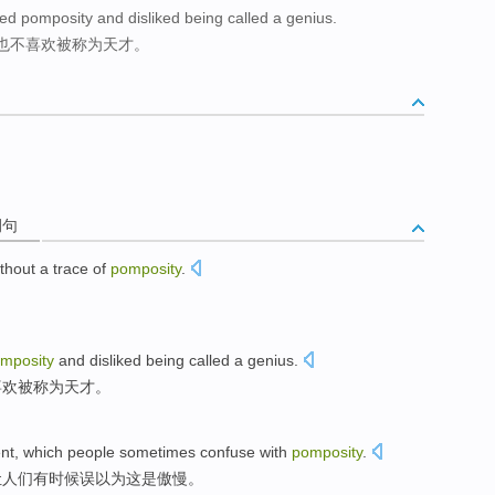
ted pomposity and disliked being called a genius.
也不喜欢被称为天才。
例句
thout
a trace of
pomposity
.
。
mposity
and
disliked
being
called a
genius
.
喜欢
被
称为
天才
。
ent
,
which
people
sometimes
confuse
with
pomposity
.
让
人们
有时候
误
以为这是
傲慢
。