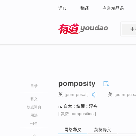
词典
翻译
有道精品课
中
有道 - 网易旗下搜索
pomposity
目录
英
[pɒmˈpɒsəti]
美
[pɑːmˈpɑːsə
释义
n. 自大；炫耀；浮夸
权威词典
[ 复数 pomposities ]
用法
例句
网络释义
英英释义