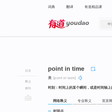
词典
翻译
有道精品课
中
有道 - 网易旗下搜索
point in time
目录
美
[pɔɪnt ɪn taɪm]
释义
时刻：时间上的某个瞬间，或是时间轴上
例句
网络释义
专业释义
英英
go
top
时间点