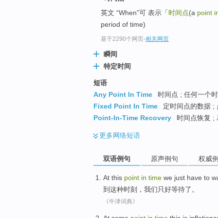
英文 “When”可 表示「
时间点
(a
point i
period of time)
基于2290个网页
-
相关网页
瞬间
特定时间
短语
Any Point In Time
时间点 ; 任何一个时
Fixed Point In Time
定时间点的数据 ; 
Point-In-Time Recovery
时间点恢复 ;
更多
网络短语
双语例句
原声例句
权威
At
this
point
in
time
we
just have
to w
到
这种
时刻
，
我们
只好
等待
了。
《牛津词典》