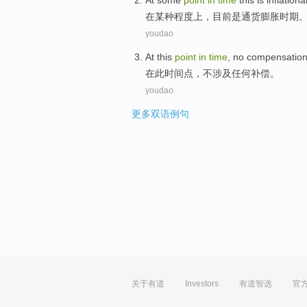
At
some
point
in
time
this
is
inflationa
在
某种
程度
上，目前
是
通货膨胀时期
youdao
At
this
point
in
time
,
no
compensatio
在
此
时间
点
，
不
涉及
任何
补偿
。
youdao
更多双语例句
关于有道
Investors
有道智选
官