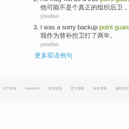
他
可能
不
是个
真正
的组织
后卫
，
youdao
I
was a sorry
backup
point
guar
我
作为
替补
控
卫打
了
两年。
youdao
更多双语例句
关于有道
Investors
有道智选
官方博客
技术博客
诚聘英