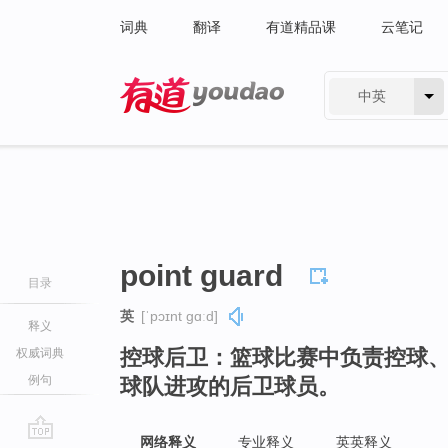
词典
翻译
有道精品课
云笔记
中英
有道 - 网易旗下搜索
point guard
目录
英
[ˈpɔɪnt ɡɑːd]
释义
控球后卫：篮球比赛中负责控球
权威词典
例句
球队进攻的后卫球员。
网络释义
专业释义
英英释义