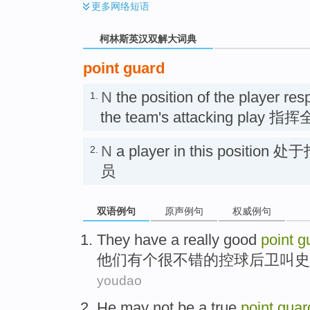
更多
网络短语
柯林斯英汉双解大词典
point guard
N
the position of the player resp
1.
the team's attacking pl
N
a player in this posi
2.
员
双语例句
原声例句
权威例句
They
have
a really
good
point
g
他们
有
个
很
不错
的
控
球后卫
叫
史
youdao
He
may
not
be a
true
point
guar