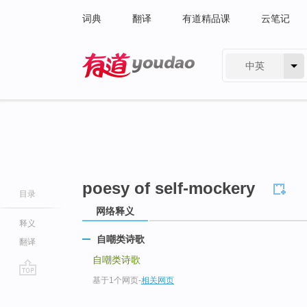
词典
翻译
有道精品课
云笔记
中英
有道 - 网易旗下搜索
poesy of self-mockery
目录
网络释义
释义
自嘲类诗歌
翻译
自嘲类诗歌
基于1个网页
-
相关网页
go
top