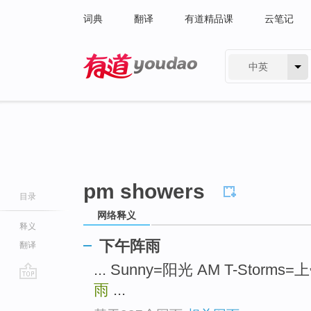
词典
翻译
有道精品课
云笔记
中英
有道 - 网易旗下搜索
pm showers
目录
网络释义
释义
下午阵雨
翻译
... Sunny=阳光 AM T-Storm
雨
...
go
top