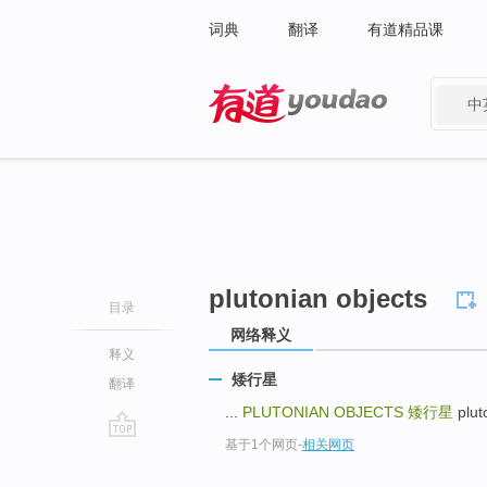
词典
翻译
有道精品课
中
有道 - 网易旗下搜索
plutonian objects
目录
网络释义
释义
矮行星
翻译
...
PLUTONIAN OBJECTS
矮行星
plut
基于1个网页
-
相关网页
go
top