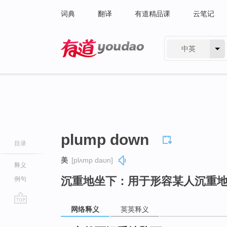
词典
翻译
有道精品课
云笔记
中英
有道 - 网易旗下搜索
plump down
目录
美
[plʌmp daʊn]
释义
沉重地坐下：用于形容某人沉重
例句
网络释义
英英释义
go
top