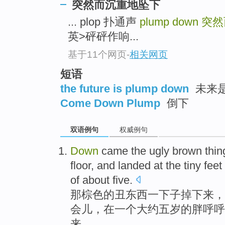
突然而沉重地坠下
... plop 扑通声
plump down
突然
英>砰砰作响...
基于11个网页
-
相关网页
短语
the future is plump down
未来是
Come Down Plump
倒下
双语例句
权威例句
Down
came the
ugly
brown
thin
floor
, and
landed
at
the tiny
feet
of
about
five
.
那棕色
的
丑
东西
一下子掉
下来
，
会儿，
在
一个
大约
五岁
的
胖呼呼
来。