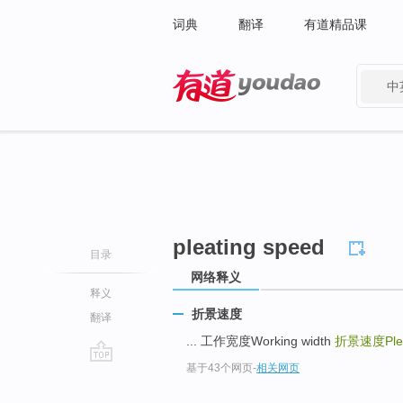
词典
翻译
有道精品课
中
有道 - 网易旗下搜索
pleating speed
目录
网络释义
释义
折景速度
翻译
... 工作宽度Working width
折景速度Pleat
基于43个网页
-
相关网页
go
top