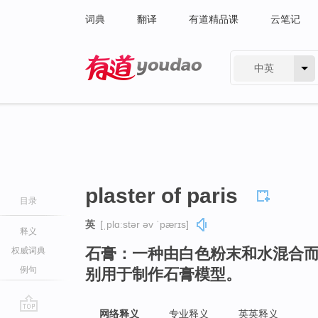
词典
翻译
有道精品课
云笔记
中英
有道 - 网易旗下搜索
plaster of paris
目录
英
[ˌplɑːstər əv ˈpærɪs]
释义
石膏：一种由白色粉末和水混合
权威词典
例句
别用于制作石膏模型。
网络释义
专业释义
英英释义