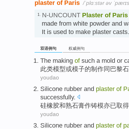
plaster of Paris
/ˈplɑːstər əv ˈpærɪs
N-UNCOUNT
Plaster of Paris
1.
made from white powder and wat
It is used to make plaster c
双语例句
权威例句
The
making
of
such a
mold
or
c
此类
模型
或
模子
的
制作
同
巴黎
石
youdao
Silicone rubber
and
plaster
of
Pa
successfully
.
硅橡胶
和
熟石膏
作铸模亦
已
取得
youdao
Silicone rubber
and
plaster
of
pa