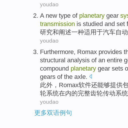
youdao
A
new type
of
planetary
gear
sy
transmission
is
studied
and
set
研究
和阐述
一
种
适用于
汽车
自动
youdao
Furthermore
,
Romax
provides
th
structural
analysis
of
an
entire
g
compound
planetary
gear sets
o
gears
of the axle.
此外
，
Romax
软件还能够
提供
轮
系统
在内
的
完整
齿轮传动系统
youdao
更多双语例句