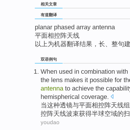
相关文章
top
有道翻译
planar phased array antenna
平面相控阵天线
以上为机器翻译结果，长、整句
双语例句
When
used
in
combination
with
the
lens
makes it
possible for t
antenna
to
achieve
the
capabilit
hemispherical
coverage.
当
这种
透镜
与
平面
相
控
阵
天线
组
控阵天线
波束获得
半球
空域
的
扫
youdao