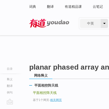
词典
翻译
有道精品课
云笔记
中英
有道 - 网易旗下搜索
planar phased array a
目录
网络释义
释义
平面相控阵天线
翻译
例句
平面相控阵天线
基于1个网页
-
相关网页
go