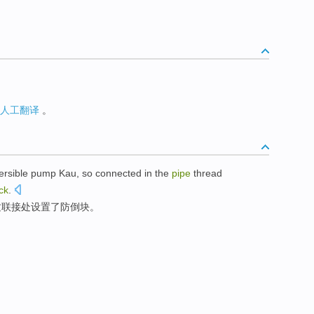
人工翻译
。
mersible pump Kau,
so
connected
in
the
pipe
thread
ck
.
纹联接
处
设置
了
防
倒
块
。