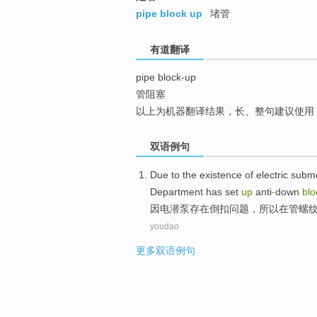
top
pipe block up
堵管
有道翻译
pipe block-up
管阻塞
以上为机器翻译结果，长、整句建议使用
双语例句
Due
to the
existence
of electric sub
Department
has
set
up
anti
-
down
blo
因
电潜泵存在
倒扣问题，
所以
在
管
螺
youdao
更多双语例句