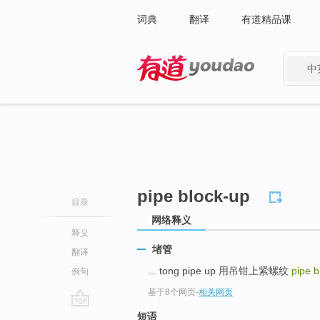
词典
翻译
有道精品课
中
有道 - 网易旗下搜索
pipe block-up
目录
网络释义
释义
堵管
翻译
... tong pipe up 用吊钳上紧螺纹
pipe 
例句
基于8个网页
-
相关网页
go
短语