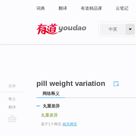
词典
翻译
有道精品课
云笔记
中英
有道 - 网易旗下搜索
pill weight variation
目录
网络释义
释义
丸重差异
翻译
丸重差异
基于1个网页
-
相关网页
go
top