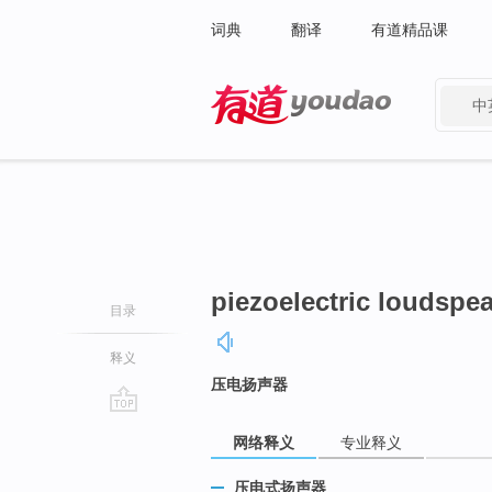
词典
翻译
有道精品课
中
有道 - 网易旗下搜索
piezoelectric loudspe
目录
释义
压电扬声器
go
网络释义
专业释义
top
压电式扬声器