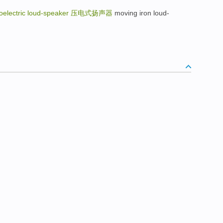
oelectric loud-speaker
压电式扬声器
moving iron loud-