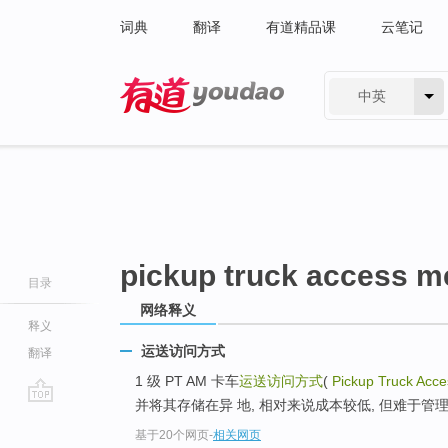
词典
翻译
有道精品课
云笔记
中英
有道 - 网易旗下搜索
pickup truck access m
目录
网络释义
释义
运送访问方式
翻译
1 级 PT AM 卡车
运送访问方式
(
Pickup Truck Acc
并将其存储在异 地, 相对来说成本较低, 但难于管
go
基于20个网页
-
相关网页
top