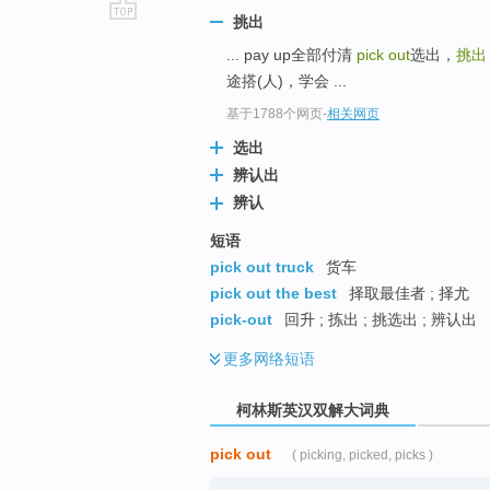
挑出
go
... pay up全部付清
pick out
选出，
挑出
top
途搭(人)，学会 ...
基于1788个网页
-
相关网页
选出
辨认出
辨认
短语
pick out truck
货车
pick out the best
择取最佳者 ; 择尤
pick-out
回升 ; 拣出 ; 挑选出 ; 辨认出
更多
网络短语
柯林斯英汉双解大词典
pick out
( picking, picked, picks )