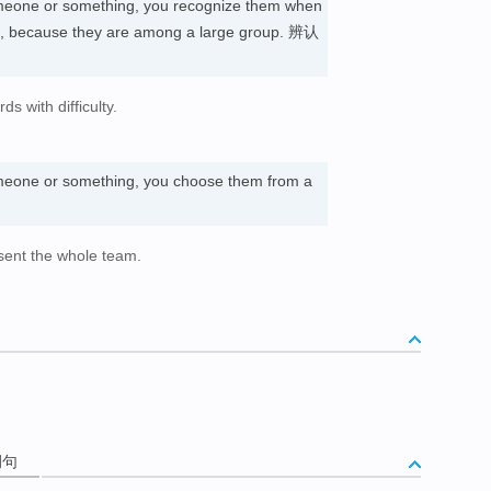
eone or something, you recognize them when
mple, because they are among a large group. 辨认
s with difficulty.
eone or something, you choose them from a
sent the whole team.
例句