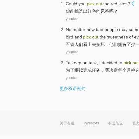
Could
you
pick
out
the
red
kites
?
你
能
挑选
出
红色
的
风筝
吗？
youdao
No matter
how
bad
people
may see
bird
and
pick
out
the sweetness
of
ev
不管
人们
看上去
多
坏
，
他们
拥有
至少
youdao
T
o keep on task, I decided to
pick
out
为
了继续完成任务，我决定每个月挑
youdao
更多双语例句
关于有道
Investors
有道智选
官