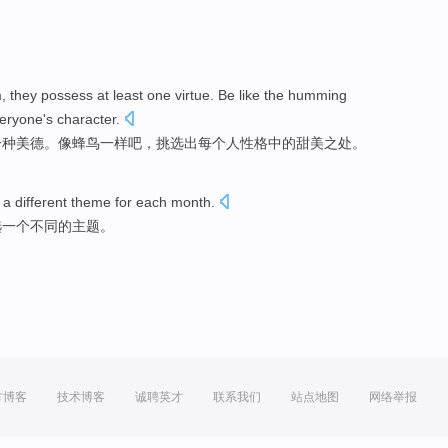
m
,
they
possess
at least
one
virtue
.
Be like
the
humming
eryone
's
character
.
一种
美德
。
像
蜂鸟
一样吧，
挑选
出
每个人性格中的甜美
之
处。
a different theme for each month.
选一个不同的主题。
方博客
技术博客
诚聘英才
联系我们
站点地图
网络举报