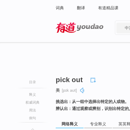
词典
翻译
有道精品课
中
有道 - 网易旗下搜索
pick out
目录
美
[pɪk aʊt]
释义
挑选出：从一组中选择出特定的人或物。
权威词典
辨认出：通过观察或辨别，识别出特定的
用法
例句
网络释义
专业释义
英英