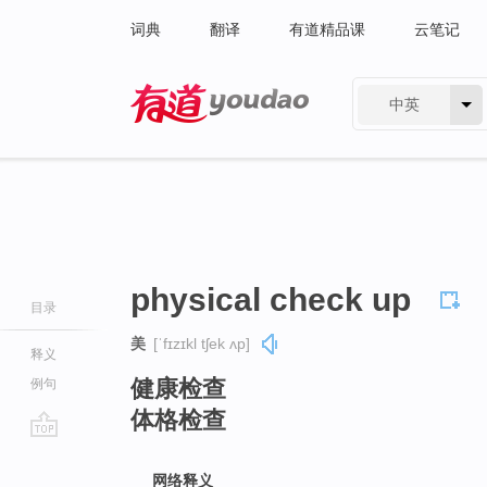
词典
翻译
有道精品课
云笔记
中英
有道 - 网易旗下搜索
physical check up
目录
美
[ˈfɪzɪkl tʃek ʌp]
释义
健康检查
例句
体格检查
go
top
网络释义