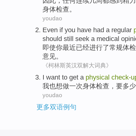
因此
，
任何
连续
几周都
感到
精力
身体
检查。
youdao
Even if
you
have had
a
regular
should
still
seek
a
medical
opin
即使
你
最近
已经
进行了
常规
体检
意见。
《柯林斯英汉双解大词典》
I
want to
get
a
physical
check-
u
我
也
想
做
一次
身体
检查
，要
多少
youdao
更多双语例句