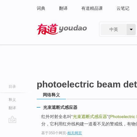
词典
翻译
有道精品课
云笔记
中英
有道 - 网易旗下搜索
photoelectric beam det
目录
网络释义
释义
光束遮断式感应器
翻译
红外对射全名叫“
光束遮断式感应器
”(
Photoelectric
分，它利用红外线构建一道看不见的警戒线，有物
go
基于350个网页
-
相关网页
top