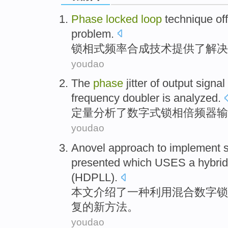
Phase
locked
loop
technique
of
problem
.
锁
相
式频率合成
技术
提供
了
解决
youdao
The
phase
jitter
of
output
signal
frequency
doubler
is
analyzed
.
定量
分析了
数字式
锁
相
倍
频
器
输
youdao
Anovel
approach
to implement
s
presented which USES
a
hybrid
(
HDPLL
).
本文介绍了
一种
利用混合
数字
锁
复
的新
方法
。
youdao