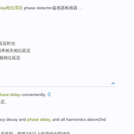
lay
相位滞后
phase detector鉴相器检相器 ...
位延迟时光
频率相关相位延迟
频相位延迟
hase
delay
conveniently
.
延迟
。
ncy
decay
and
phase
delay
, and all
harmonics above2nd
位
无
延时
，能将2次以上的
谐波
全部
滤
掉。