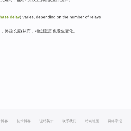
hase
delay
)
varies
,
depending on
the
number
of
relays
同
，
路径
长度
(
从而
，
相位
延迟
)也发生变化。
方博客
技术博客
诚聘英才
联系我们
站点地图
网络举报