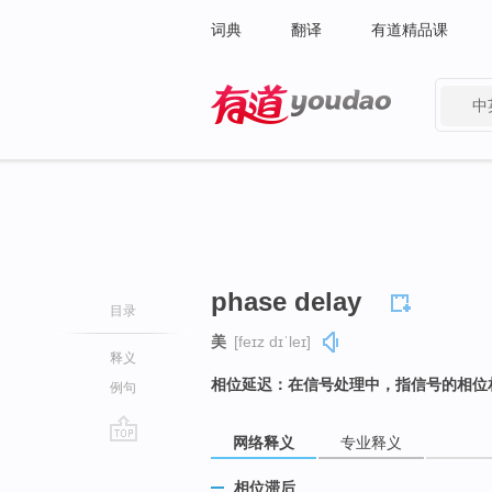
词典
翻译
有道精品课
中
有道 - 网易旗下搜索
phase delay
目录
美
[feɪz dɪˈleɪ]
释义
相位延迟：在信号处理中，指信号的相位
例句
网络释义
专业释义
go
top
相位滞后