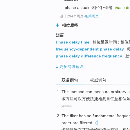
... phase actualor相位补偿器
phase de
基于294个网页
-
相关网页
相位后移
短语
Phase delay time
相位延迟时间 ; 相
frequency-dependent phase delay
phase delay difference frequency
差
更多
网络短语
双语例句
权威例句
This
method
can
measure
arbitrary
p
该
方法
可以
方便快捷地
测量
任意
相位
youdao
The
filter
has
no
fundamental
freque
order
are
filtered
.
该
滤波器
在
基
频
处的幅值
无
衰减
，
相