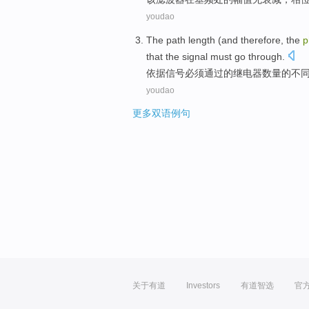
youdao
The
path
length
(
and therefore
,
the
p
that the
signal
must go
through
.
依据
信号
必须
通过
的
继电器
数量
的
不
youdao
更多双语例句
关于有道
Investors
有道智选
官