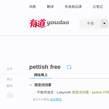
词典
翻译
有道精品课
云笔记
中英
有道 - 网易旗下搜索
pettish free
目录
网络释义
释义
萌宠消消看
翻译
... 平衡球迷宫 : Labyrinth
萌宠消消看
:
pettish FR
基于4个网页
-
相关网页
go
top