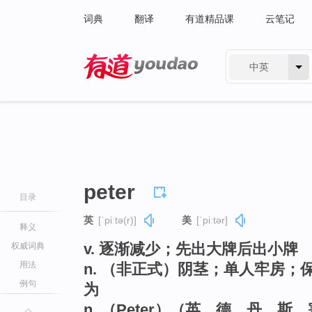
词典
翻译
有道精品课
云笔记
中英
有道 - 网易旗下搜索
peter
目录
英
[ˈpiːtə(r)]
美
[ˈpiːtər]
释义
v. 逐渐减少；先出大牌后出小牌
权威词典
用法
n. （非正式）阴茎；单人牢房
例句
为
n. （Peter）（英、德、丹、