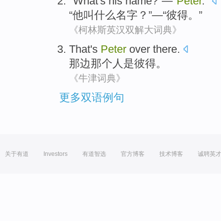
"
What
's
his
name
?"—"
Peter
."
“
他
叫
什么
名字？”—“
彼得
。”
《柯林斯英汉双解大词典》
That
's
Peter
over there
.
那边
那个
人
是
彼得
。
《牛津词典》
更多双语例句
关于有道
Investors
有道智选
官方博客
技术博客
诚聘英