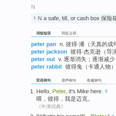
N
N
a safe, till, or cash box 
1.
词组短语
同近义词
peter pan
n. 彼得·潘（天真的成
peter jackson
彼得·杰克逊（导
peter out
v. 逐渐消失；逐渐减少
peter rabbit
彼得兔（卡通人物
双语例句
原声例句
权威例句
Hello
,
Peter
,
it
's
Mike here
.
喂
，
彼得
，
我
是
迈克
。
《牛津词典》