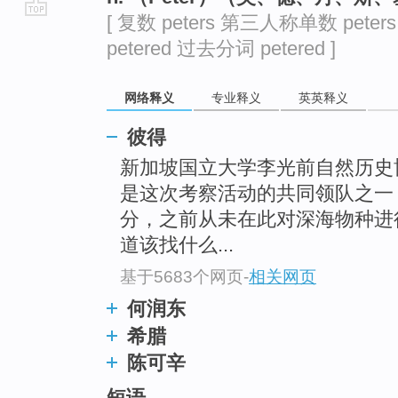
[ 复数 peters 第三人称单数 peter
go
petered 过去分词 petered ]
top
网络释义
专业释义
英英释义
彼得
新加坡国立大学李光前自然历史
是这次考察活动的共同领队之一
分，之前从未在此对深海物种进
道该找什么...
基于5683个网页
-
相关网页
何润东
希腊
陈可辛
短语