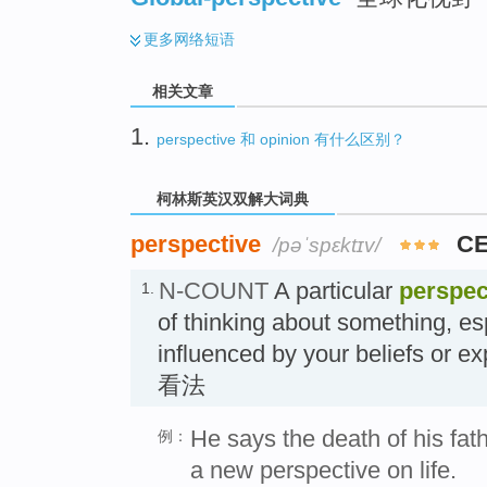
更多
网络短语
相关文章
1.
perspective 和 opinion 有什么区别？
柯林斯英汉双解大词典
perspective
CE
/pəˈspɛktɪv/
N-COUNT
A particular
perspec
1.
of thinking about something, esp
influenced by your beliefs or
看法
He says the death of his fa
例：
a new perspective on life.