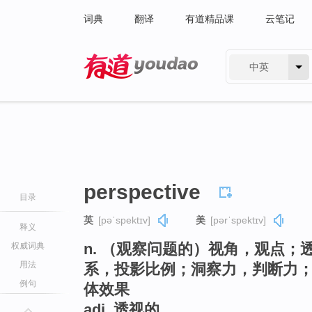
词典
翻译
有道精品课
云笔记
中英
有道 - 网易旗下搜索
perspective
目录
英
[pəˈspektɪv]
美
[pərˈspektɪv]
释义
n. （观察问题的）视角，观点
权威词典
用法
系，投影比例；洞察力，判断力
例句
体效果
adj. 透视的