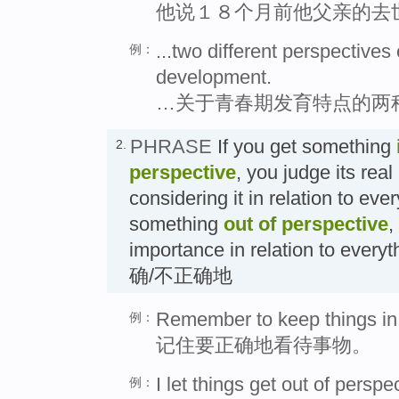
他说１８个月前他父亲的去
...two different perspectives
例：
development.
…关于青春期发育特点的两
PHRASE
If you get something
2.
perspective
, you judge its rea
considering it in relation to ever
something
out of perspective
,
importance in relation to eve
确/不正确地
Remember to keep things in 
例：
记住要正确地看待事物。
I let things get out of perspe
例：