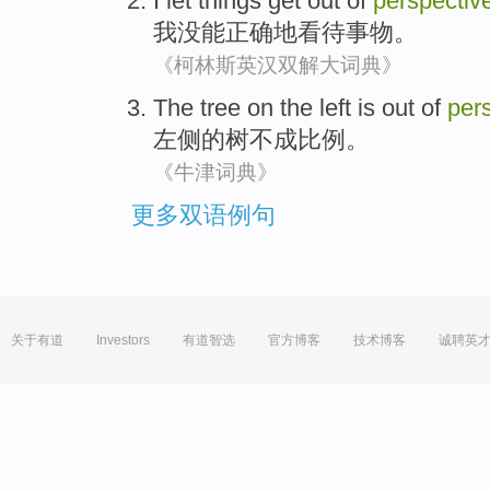
I let
things
get
out
of
perspectiv
我
没
能
正确地
看待
事物
。
《柯林斯英汉双解大词典》
The
tree
on the left
is out
of
per
左侧
的
树
不成
比例
。
《牛津词典》
更多双语例句
关于有道
Investors
有道智选
官方博客
技术博客
诚聘英