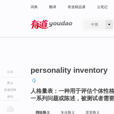
词典
翻译
有道精品课
云笔记
中英
有道 - 网易旗下搜索
personality inventory
目录
释义
人格量表：一种用于评估个体性
权威词典
例句
一系列问题或陈述，被测试者需
网络释义
专业释义
英英释义