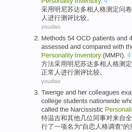
Personality
Inventory
.
采用
明尼苏达
多相
人格测定问卷
人
进行
测评
比较
。
youdao
Methods
54
OCD
patients
and
assessed
and
compared
with t
Personality
Inventory
(
MMPI
).
方法
采用明尼苏达
多相
人格
测定
正常人
进行
测评
比较
。
youdao
Twenge
and
her
colleagues
exa
college students
nationwide
wh
called the
Narcissistic
Personal
特
温吉
和
其他几位
同事
对来自
全
行了
一项
名为“自
恋
人格
调查”
的