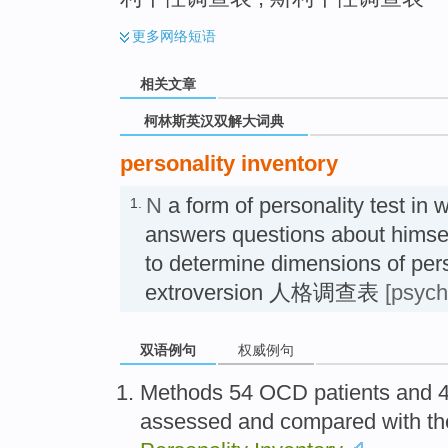
更多
网络短语
相关文章
柯林斯英汉双解大词典
personality inventory
N
a form of personality test in 
1.
answers questions about himsel
to determine dimensions of pers
extroversion 人格调查表
[psych
双语例句
权威例句
Methods
54
OCD
patients
and
assessed
and
compared with
t