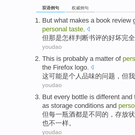
双语例句
权威例句
But
what
makes a book review
g
personal
taste
.
但
那是怎样
判断
书评
的
好坏完全
youdao
This
is
probably
a
matter
of
per
the
Firefox
logo
.
这
可能
是
个人
品味
的
问题
，
但
我
youdao
But
every
bottle
is
different
and t
as
storage
conditions
and
perso
但
每
一瓶酒都
是
不同
的，
存放
状
也不一样。
youdao