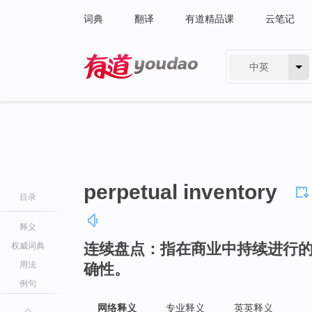
词典
翻译
有道精品课
云笔记
中英
有道 - 网易旗下搜索
perpetual inventory
目录
释义
连续盘点：指在商业中持续进行
权威词典
用法
确性。
例句
网络释义
专业释义
英英释义