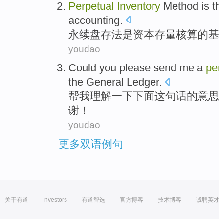
Perpetual
Inventory
Method
is
t
accounting
.
永续
盘存
法
是
资本
存量
核算
的
基
youdao
Could you
please
send
me
a
pe
the General Ledger.
帮
我
理解一下下面
这
句话的意思
谢！
youdao
更多双语例句
关于有道
Investors
有道智选
官方博客
技术博客
诚聘英