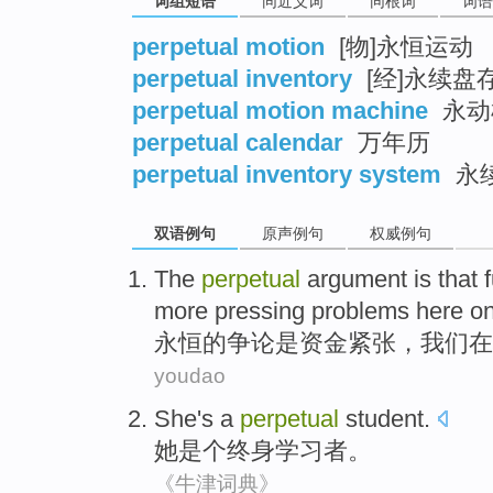
词组短语
同近义词
同根词
词语
perpetual motion
[物]永恒运动
perpetual inventory
[经]永续盘
perpetual motion machine
永动
perpetual calendar
万年历
perpetual inventory system
永
双语例句
原声例句
权威例句
The
perpetual
argument
is that
more
pressing
problems
here
on
永恒
的
争论
是
资金
紧张
，
我们
在
youdao
She
's a
perpetual
student.
她
是个
终身
学习者。
《牛津词典》