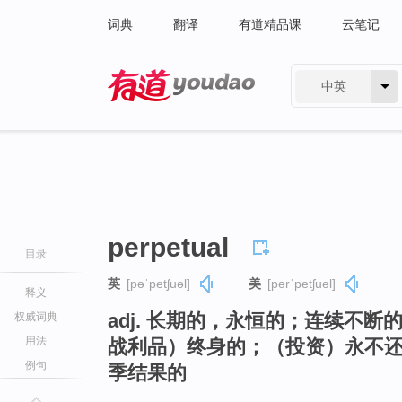
词典
翻译
有道精品课
云笔记
中英
有道 - 网易旗下搜索
perpetual
目录
英
[pəˈpetʃuəl]
美
[pərˈpetʃuəl]
释义
adj. 长期的，永恒的；连续不
权威词典
用法
战利品）终身的；（投资）永不
例句
季结果的