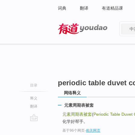
词典
翻译
有道精品课
中
有道 - 网易旗下搜索
periodic table duvet c
目录
网络释义
释义
元素周期表被套
翻译
元素周期表被套
(
Periodic Table Duvet
化学好帮手。
go
基于96个网页
-
相关网页
top