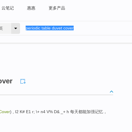
云笔记
惠惠
更多产品
英
over
 Cover
) , I2 K# E1 r; \+ n4 V% D& _+ h 每天都能加强记忆，