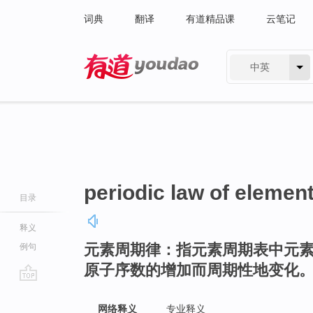
词典
翻译
有道精品课
云笔记
中英
有道 - 网易旗下搜索
periodic law of elemen
目录
释义
元素周期律：指元素周期表中元
例句
原子序数的增加而周期性地变化
go
top
网络释义
专业释义