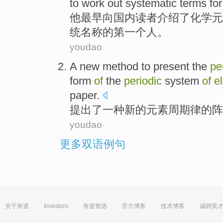
to
work
out
systematic
terms
fo
他
最早
向
国内
读者
介绍
了
化学
元
统
名称
的
第一
个
人
。
youdao
A
new
method
to present the
pe
form
of
the
periodic
system
of
e
paper
.
提出
了
一种
新的
元素
周期律
的
阵
youdao
更多双语例句
关于有道
Investors
有道智选
官方博客
技术博客
诚聘英