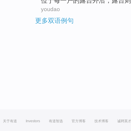
位于
每一
户
的
露台
外
沿
，露台则
youdao
更多双语例句
关于有道
Investors
有道智选
官方博客
技术博客
诚聘英