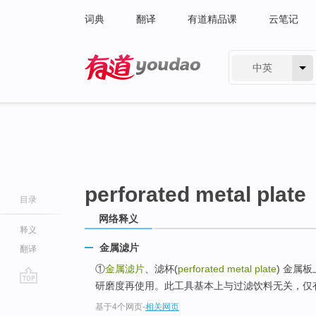
词典
翻译
有道精品课
云笔记
中英
有道 - 网易旗下搜索
perforated metal plate
目录
网络释义
释义
金属滤片
翻译
①
金属滤片
、滤杯(
perforated metal plate
) 金属
研磨度再使用。此工具基本上与过滤饮料无关，仅
go
基于4个网页
-
相关网页
top