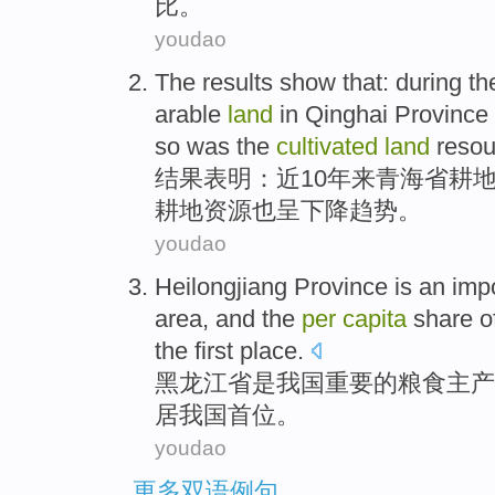
比
。
youdao
The results
show that
: during t
arable
land
in
Qinghai
Province
so
was the
cultivated
land
resou
结果
表明
：
近
10
年来
青海省
耕
耕地
资源
也
呈下降趋势。
youdao
Heilongjiang Province
is
an imp
area
,
and
the
per
capita
share
o
the first place
.
黑龙江省
是
我国
重要
的
粮食
主产
居我国首位。
youdao
更多双语例句