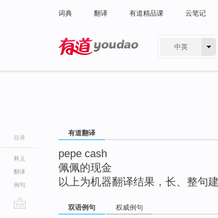
词典
翻译
有道精品课
云笔记
中英
有道 - 网易旗下搜索
有道翻译
目录
pepe cash
释义
佩佩的现金
翻译
以上为机器翻译结果，长、整句
例句
双语例句
权威例句
go