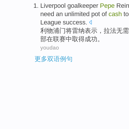
Liverpool
goalkeeper
Pepe
Rei
top
need
an unlimited
pot
of
cash
to
League
success
.
利物浦
门将
雷纳
表示
，
拉法
无需
部
在
联赛
中取得成功。
youdao
更多双语例句