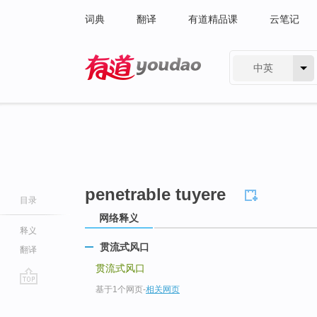
词典
翻译
有道精品课
云笔记
中英
有道 - 网易旗下搜索
penetrable tuyere
目录
网络释义
释义
贯流式风口
翻译
贯流式风口
基于1个网页
-
相关网页
go
top