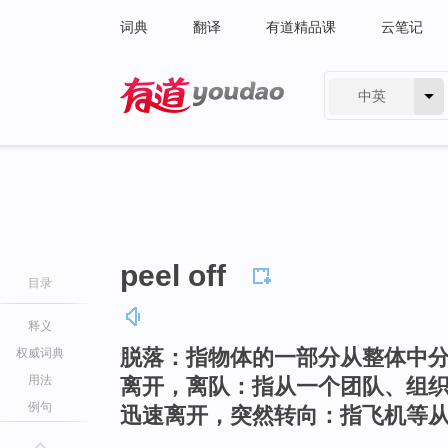
词典
翻译
有道精品课
云笔记
中英
有道 - 网易旗下搜索
peel off
目录
释义
脱落：指物体的一部分从整体中
权威词典
用法
离开，离队：指从一个团队、组
例句
迅速离开，突然转向：指飞机等