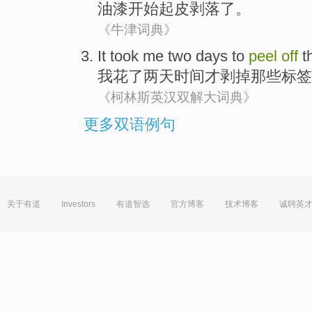
油漆
开始
起皮
剥落
了。
《牛津词典》
It took
me
two
days
to
peel
off
t
我
花
了
两
天时间
才
剥
掉
那些标签
《柯林斯英汉双解大词典》
更多双语例句
关于有道
Investors
有道智选
官方博客
技术博客
诚聘英