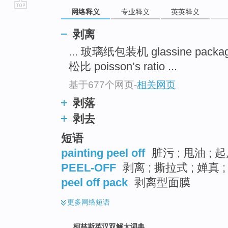
网络释义
专业释义
英英释义
go
top
剥离
... 玻璃纸包装机 glassine packag
松比 poisson’s ratio ...
基于677个网页
-
相关网页
剥落
剥去
短语
painting peel off
脏污 ; 甩油 ; 起
PEEL-OFF
剥离 ; 撕拉式 ; 婵真 
peel off pack
剥离型面膜
更多
网络短语
柯林斯英汉双解大词典