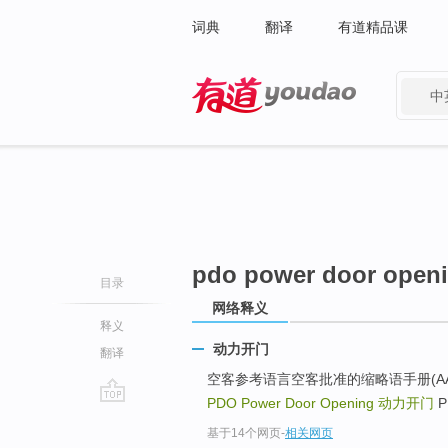
词典
翻译
有道精品课
中
有道 - 网易旗下搜索
pdo power door open
目录
网络释义
释义
动力开门
翻译
空客参考语言空客批准的缩略语手册(AAAH)(61)
PDO Power Door Opening
动力开门
P
go
基于14个网页
-
相关网页
top