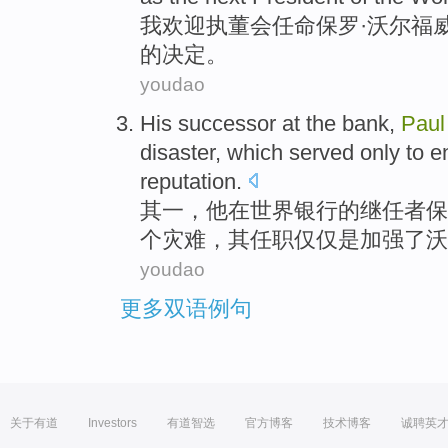
我
欢迎
执董会
任命
保罗·
沃尔福
的
决定
。
youdao
His
successor
at
the bank
,
Paul
disaster
,
which
served
only
to 
reputation
.
其一，
他
在
世界
银行的
继任者
保
个
灾难
，
其
任职
仅仅
是
加强
了
沃
youdao
更多双语例句
关于有道
Investors
有道智选
官方博客
技术博客
诚聘英