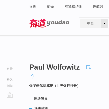
词典
翻译
有道精品课
云笔记
中英
有道 - 网易旗下搜索
Paul Wolfowitz
目录
释义
保罗伍尔福威茨（世界银行行长）
例句
网络释义
go
top
沃夫维兹