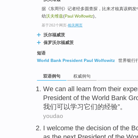
据《东周刊》记者经多圆查探，比来才核真该鹤发
幼
沃夫维兹
(
Paul Wolfowitz
)。
基于262个网页
-
相关网页
沃尔福威茨
保罗沃尔福威茨
短语
World Bank President Paul Wolfowitz
世界银行
双语例句
权威例句
We
can all
learn from
their
expe
President
of the
World Bank Gr
我们
可以
学习
它们
的
经验
”。
youdao
I
welcome
the
decision
of the B
as
the next President
of
the
Wor