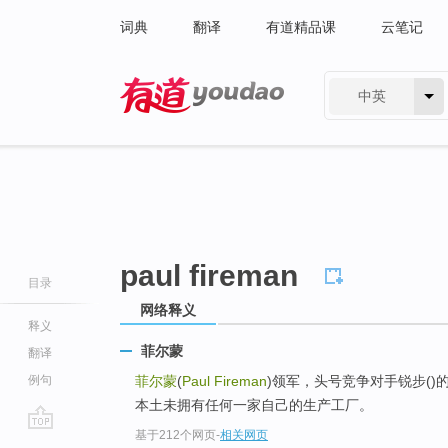
词典
翻译
有道精品课
云笔记
中英
有道 - 网易旗下搜索
paul fireman
目录
网络释义
释义
菲尔蒙
翻译
例句
菲尔蒙
(
Paul Fireman
)领军，头号竞争对手锐步()
本土未拥有任何一家自己的生产工厂。
基于212个网页
-
相关网页
go