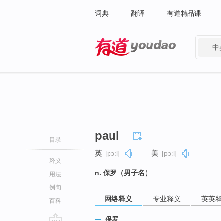
词典
翻译
有道精品课
中
有道 - 网易旗下搜索
paul
目录
英
[pɔ:l]
美
[pɔːl]
释义
n. 保罗（男子名）
用法
例句
网络释义
专业释义
英英
百科
保罗