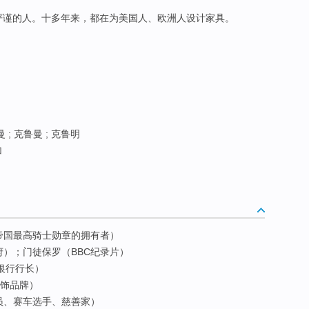
严谨的人。十多年来，都在为美国人、欧洲人设计家具。
 ; 克鲁曼 ; 克鲁明
加
帝国最高骑士勋章的拥有者）
）；门徒保罗（BBC纪录片）
银行行长）
服饰品牌）
员、赛车选手、慈善家）