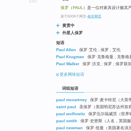
go
保罗
（
PAUL
）是一位对家具设计极其
top
基于6008个网页
-
相关网页
黄贯中
外星人保罗
短语
Paul Allen
保罗·艾伦 ; 保罗 ; 艾伦
Paul Krugman
保罗·克鲁格曼 ; 克鲁格曼
Paul Walker
保罗·沃克 ; 保罗 ; 保罗获
更多
网络短语
词组短语
paul mccartney
保罗·麦卡特尼（大英
saint paul
圣保罗（美国明尼苏达州首府
paul wolfowitz
保罗伍尔福威茨（世界
paul smith
保罗·史密斯（人名，英国
paul newman
保罗·纽曼（美国著名演