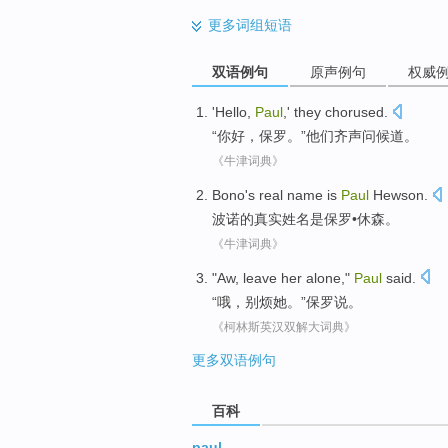
更多
词组短语
双语例句
原声例句
权威
'
Hello
,
Paul
,'
they
chorused
.
“
你好
，
保罗
。”
他们
齐声问候道
。
《牛津词典》
Bono
's
real
name
is
Paul
Hewson
.
波诺
的
真实
姓名
是
保罗
•
休
森。
《牛津词典》
"
Aw
,
leave
her
alone,"
Paul
said
.
“
哦
，
别烦
她
。”
保罗
说
。
《柯林斯英汉双解大词典》
更多双语例句
百科
paul