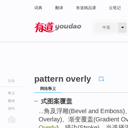
词典
翻译
有道精品课
云笔记
中英
有道 - 网易旗下搜索
pattern overly
目录
网络释义
释义
式图案覆盖
翻译
例句
...角及浮雕(Bevel and Embos
Overlay)、渐变覆盖(Gradient O
go
Overly
)、描边(Stroke)，当