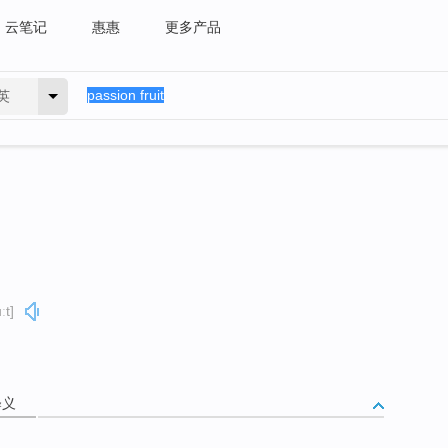
云笔记
惠惠
更多产品
英
ːt]
释义