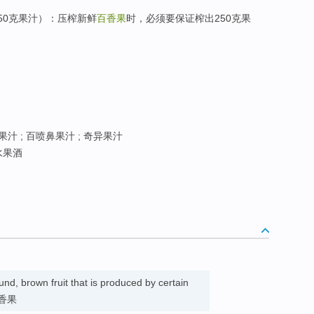
250克果汁）：压榨新鲜
百香果
时，必须要保证榨出250克果
果汁 ; 百喷鼻果汁 ; 奇异果汁
水果酒
und, brown fruit that is produced by certain
 百香果