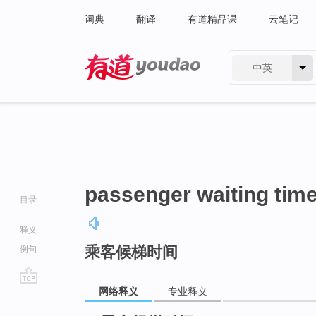
词典
翻译
有道精品课
云笔记
中英
有道 - 网易旗下搜索
passenger waiting tim
目录
释义
乘客候梯时间
例句
网络释义
专业释义
go
top