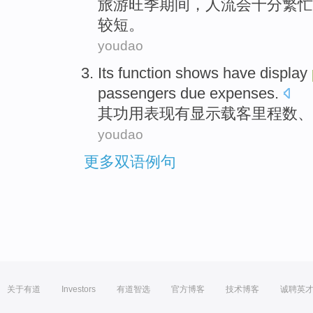
旅游
旺季
期间
，人流会十分
繁忙
较
短。
youdao
Its
function
shows
have
display
passengers
due
expenses
.
其
功用
表现
有
显示
载客
里程数
、
youdao
更多双语例句
关于有道
Investors
有道智选
官方博客
技术博客
诚聘英