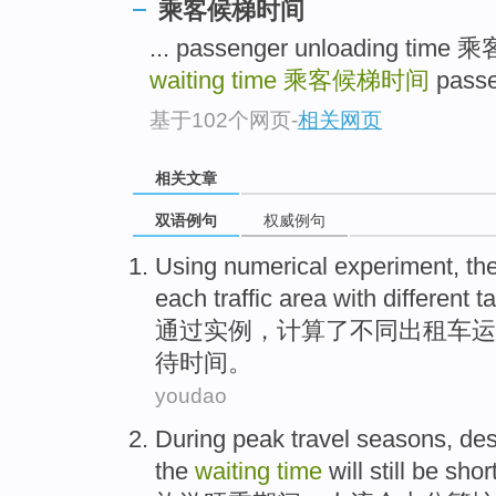
乘客候梯时间
... passenger unloading t
waiting time
乘客候梯时间
passe
基于102个网页
-
相关网页
相关文章
双语例句
权威例句
Using
numerical experiment
,
th
each
traffic
area
with
different
ta
通过
实例
，
计算
了
不同
出租车
运
待
时间
。
youdao
During
peak
travel
seasons
, de
the
waiting
time
will still
be shor