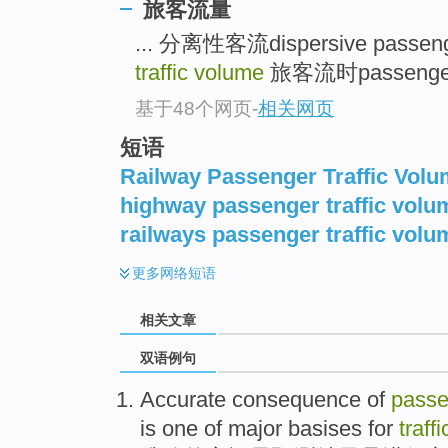
旅客流量
... 分离性客流dispersive passenge
traffic volume
旅客流时passenger tr
基于48个网页
-
相关网页
短语
Railway Passenger Traffic Vol
highway passenger traffic volu
railways passenger traffic volu
更多
网络短语
相关文章
双语例句
Accurate
consequence
of
passe
is
one of
major
basises for
traffi