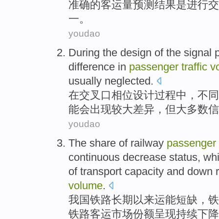
准确
的
客运量
预测结果
是
进行
交
一。
youdao
During
the
design
of the
signal
difference
in
passenger
traffic
v
usually neglected
.
在
交叉口
相位
设计
过程中，
不同
能会出现较大差异，但大多数
信
youdao
The share of
railway
passenger
continuous
decrease
status
,
wh
of
transport capacity and down
volume
.
我国
铁路
长期以来
运能
短缺，铁
铁路
客运
市场份额
呈现
持续
下降