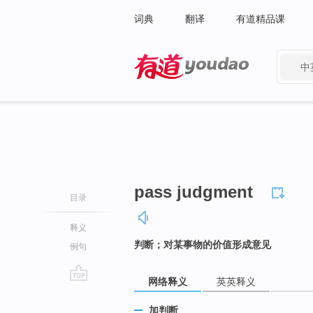
词典
翻译
有道精品课
中
有道 - 网易旗下搜索
pass judgment
目录
释义
判断；对某事物的价值形成意见
例句
网络释义
英英释义
go
top
加判断