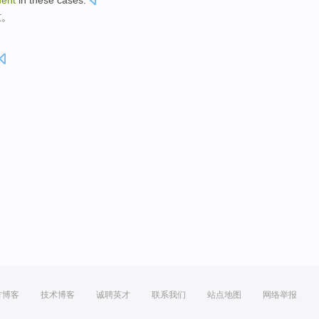
ent
in
these
cases.
重
。
方博客
技术博客
诚聘英才
联系我们
站点地图
网络举报