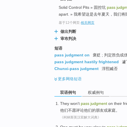
Solid Control Pits » 固控坑
pass judg
apart. » 我希望这是去年夏天，我们
基于12个网页
-
相关网页
做出判断
审布判决
短语
pass judgment on
褒贬 ; 判定胜负或
pass judgment hastily frightened
遽
Chunxi-pass judgment
淳熙臧否
更多
网络短语
双语例句
权威例句
They
won't
pass
judgment
on
their
fr
他们
不
愿
评论
他们
的
朋友
或
家庭
。
《柯林斯英汉双解大词典》