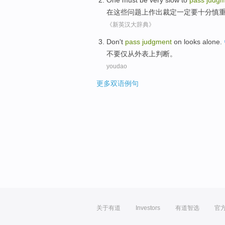
One
must be
very
slow
to
pass
judgm
在
这些问题上作出
裁定
一定
要
十分
慎
《新英汉大辞典》
Don't
pass
judgment
on
looks
alone
.
不要
仅
从
外表
上
判断
。
youdao
更多双语例句
关于有道
Investors
有道智选
官