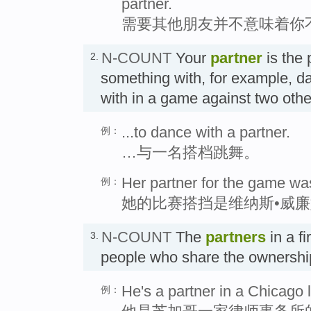
partner.
需要其他朋友并不意味着你
N-COUNT
Your
partner
is the 
2.
something with, for example, da
with in a game against two ot
...to dance with a partner.
例：
…与一名搭档跳舞。
Her partner for the game wa
例：
她的比赛搭挡是维纳斯•威
N-COUNT
The
partners
in a f
3.
people who share the ownersh
He's a partner in a Chicago 
例：