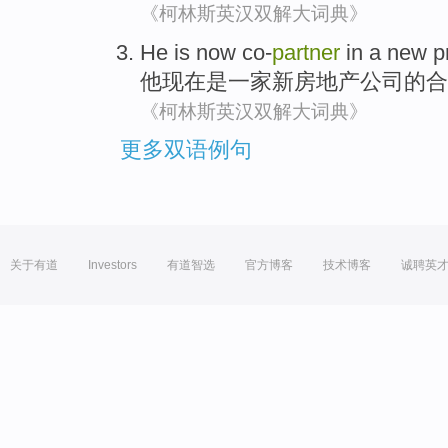
《柯林斯英汉双解大词典》
He
is
now
co-
partner
in
a
new
p
他
现在
是
一家
新
房地产
公司
的
合
《柯林斯英汉双解大词典》
更多双语例句
关于有道
Investors
有道智选
官方博客
技术博客
诚聘英