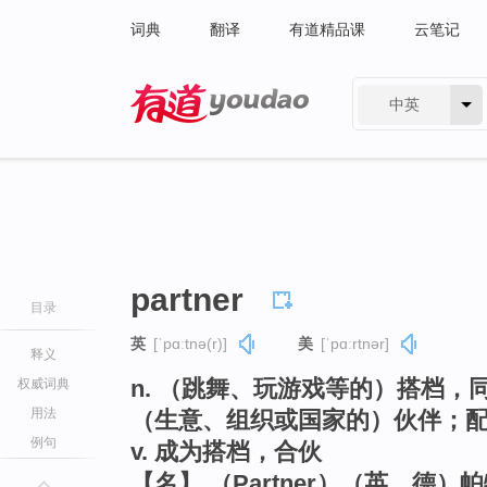
词典
翻译
有道精品课
云笔记
中英
有道 - 网易旗下搜索
partner
目录
英
[ˈpɑːtnə(r)]
美
[ˈpɑːrtnər]
释义
n. （跳舞、玩游戏等的）搭档
权威词典
用法
（生意、组织或国家的）伙伴；
例句
v. 成为搭档，合伙
【名】 （Partner）（英、德