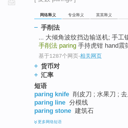
go
网络释义
专业释义
英英释义
top
手削法
... 大倾角波纹挡边输送机; 手工锯 j
手削法
paring
手持虎钳 hand震筛机 
基于1287个网页
-
相关网页
货币对
汇率
短语
paring knife
削皮刀 ; 水果刀 ; 
paring line
分模线
paring stone
建筑石
更多
网络短语