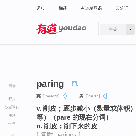
词典
翻译
有道精品课
云笔记
中英
有道 - 网易旗下搜索
paring
目录
英
[ˈpeərɪŋ]
美
[ˈperɪŋ]
释义
v. 削皮；逐步减小（数量或体
权威词典
用法
等）（pare 的现在分词）
例句
n. 削皮；削下来的皮
[ 复数 parings ]