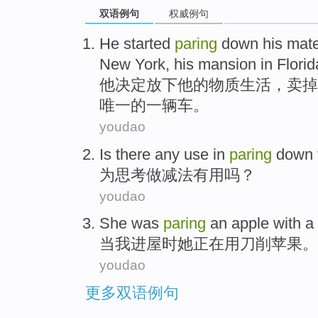
双语例句
权威例句
He
started
paring
down
his
mate
New York
, his
mansion
in Florid
他
决定
放下
他
的
物质
生活
，
卖掉
唯一
的一
辆车
。
youdao
Is there any use in
paring
down
为
思考
做
减法
有用吗？
youdao
She
was
paring
an apple
with
a
当
我
进屋时
她
正在
用
刀
削
苹果
。
youdao
更多双语例句