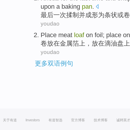
upon a
baking
pan
.
最后
一
次
揉
制
并
成形
为
条状
或
卷
youdao
Place
meat
loaf
on
foil
; place o
卷放在
金属箔上
，
放在
滴油
盘
上
youdao
更多双语例句
关于有道
Investors
有道智选
官方博客
技术博客
诚聘英