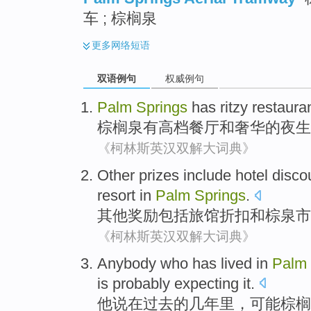
车 ; 棕榈泉
更多
网络短语
双语例句
权威例句
Palm
Springs
has
ritzy
restaura
棕榈
泉
有
高档
餐厅
和
奢华
的
夜生
《柯林斯英汉双解大词典》
Other
prizes
include
hotel
disco
resort
in
Palm
Springs
.
其他
奖励
包括
旅馆
折扣
和
棕
泉
市
《柯林斯英汉双解大词典》
Anybody
who
has lived
in
Palm
is
probably
expecting
it.
他说
在
过去
的
几年
里，可能
棕榈