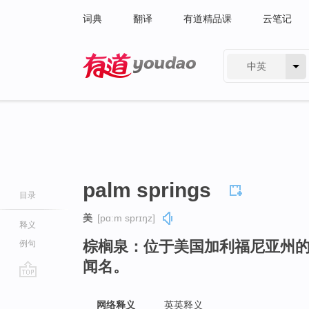
词典
翻译
有道精品课
云笔记
中英
有道 - 网易旗下搜索
palm springs
目录
美
[pɑːm sprɪŋz]
释义
棕榈泉：位于美国加利福尼亚州
例句
闻名。
go
top
网络释义
英英释义