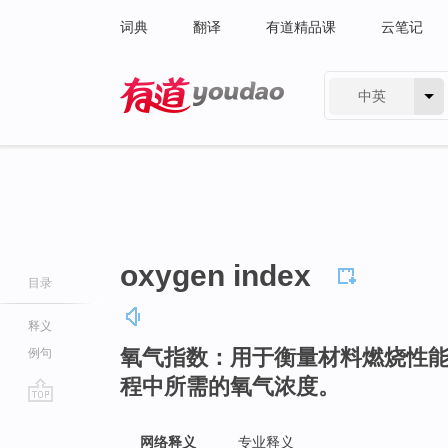
词典
翻译
有道精品课
云笔记
中英
有道 - 网易旗下搜索
oxygen index
目录
释义
氧气指数：用于衡量材料燃烧性
例句
程中所需的氧气浓度。
go
top
网络释义
专业释义