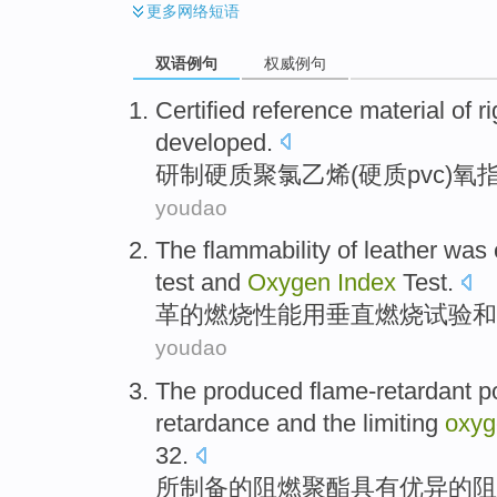
更多
网络短语
双语例句
权威例句
Certified reference
material
of
ri
developed
.
研制
硬质
聚氯乙烯(硬质
pvc
)
氧
youdao
The
flammability
of
leather was
test
and
Oxygen
Index
Test.
革
的
燃烧
性能
用
垂直
燃烧
试验
和
youdao
The produced
flame-retardant
p
retardance and
the limiting
oxyg
32
.
所
制备
的
阻燃
聚酯
具有
优异的阻